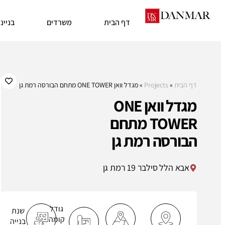
דף הבית
משרדים
בניינ
דף הבית
»
Projects
»
מגדל וואן ONE TOWER מתחם הבורסה רמת גן
מגדל וואן ONE
TOWER מתחם
הבורסה רמת גן
אבא הלל סילבר 19 רמת גן
גודל
שנת
קומה
בנייה