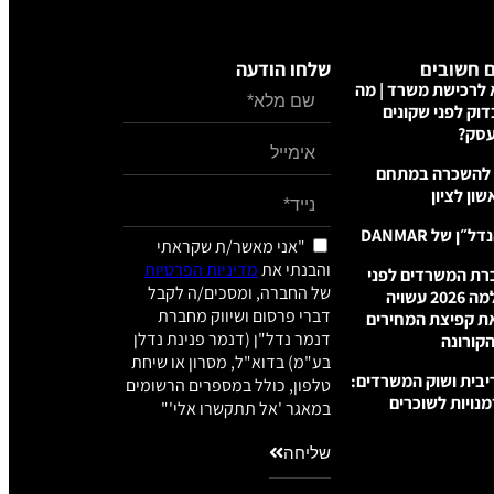
 חשובים
שלחו הודעה
לרכישת משרד | מה
וק לפני שקונים
סק?
להשכרה במתחם
ון לציון
ן של DANMAR
"אני מאשר/ת שקראתי
והבנתי את
מדיניות הפרטיות
רת המשרדים לפני
של החברה, ומסכים/ה לקבל
פריצה: למה 2026 עשויה
דברי פרסום ושיווק מחברת
ת קפיצת המחירים
דנמר נדל"ן (דנמר פנינת נדלן
קורונה
בע"מ) בדוא"ל, מסרון או שיחת
יבית ושוק המשרדים:
טלפון, כולל במספרים הרשומים
מנויות לשוכרים
במאגר 'אל תתקשרו אלי'"
שליחה