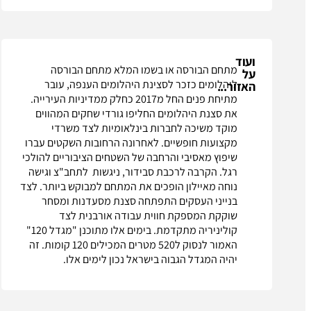
ועוד
מתחם הבורסה או בשמו המלא מתחם הבורסה
על
ליהלומים כזכר לסצינת היהלומים הענפה, עובר
האזור...
מתיחת פנים החל מ2017 כחלק ממדיניות העירייה.
את סצנת היהלומים החליפו גורדי שחקים המהווים
מוקד משיכה לחברות בינלאומיות לצד משרדי
מקצועות חופשיים. לאחרונה הרחובות השקטים עברו
שיפוץ מאסיבי והרחבה של השטחים הציבוריים להולכי
רגל. הקרבה לרכבת סבידור, ניגשות לתחב"צ וגישה
נוחה מאיילון הופכים את המתחם למבוקש ביותר. לצד
בנייני העסקים התפתחה סצנת מסעדנות ומסחר
שוקקת המספקת חווית עבודה אורבנית לצד
קוליניריה מתקדמת. בימים אלו מתוכנן "מגדל 120"
האמור לנסוק ל520 מטרים המכילים 120 קומות. זה
יהיה המגדל הגבוה בישראל נכון לימים אלו.