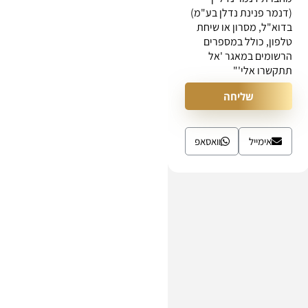
(דנמר פנינת נדלן בע"מ)
בדוא"ל, מסרון או שיחת
טלפון, כולל במספרים
הרשומים במאגר 'אל
תתקשרו אלי'"
שליחה
אימייל
וואסאפ