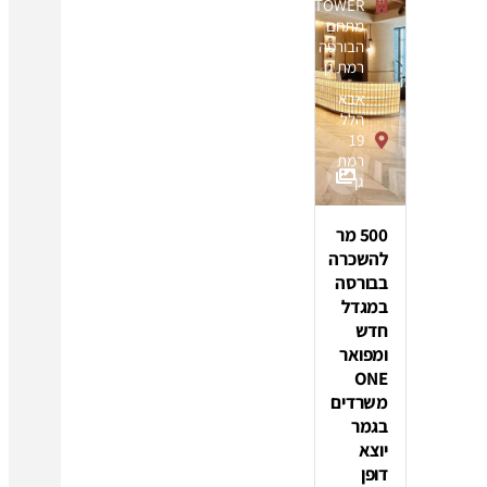
TOWER
מתחם
הבורסה
רמת גן
אבא
הלל
19
רמת
גן
500 מר
להשכרה
בבורסה
במגדל
חדש
ומפואר
ONE
משרדים
בגמר
יוצא
דופן