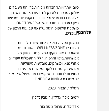
כיום, יותר ויותר חברות מכירות ברווחת העובדים
שלהן כמרכזית לא רק לתדמית הארגונית שלהן
אלא גם ככוח מניע מאחורי פרודוקטיביות ושביעות
רצון בעבודה. התוכנית של ה-ONE TOWER
משקפת פילוסופיה שמעלה את שביעות הרצון של
על הבניין
העובדים.
בתכנון המגדל הוקצה איזור מיוחד לרווחת
העובדים-WELLNESS ZONE – אזור חדיש
ומאובזר באופן מקיף המציע מגוון מגוון של
אפשרויות בילוי והרפיה. חללי התעמלות ייעודיים,
אזורי פנאי ומשחקים, מובלעות טיפוליות
ומרגועות, ומתחם לוקר ומקלחת מדגימים
מחויבות לרווחה, המשקפים רמת טיפול שאין שני
לה שמגדירה ONE OF A KIND.
השלמת הבניה: 2023
יזמים: אקרו נדל"ן, רוגובין נדל"ן
אדריכלות: פרופ' משה צור