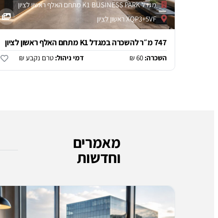
מגדל K1 BUSINESS PARK מתחם האלף ראשון לציון
XQP3+5VF ראשון לציון
747 מ״ר להשכרה במגדל K1 מתחם האלף ראשון לציון
השכרה:
60 ₪
דמי ניהול:
טרם נקבע ₪
מאמרים
וחדשות