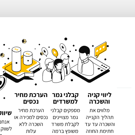
ליווי קניה
קבלני גמר
הערכת מחיר
והשכרה
למשרדים
נכסים
מלווים את
מספקים קבלני
הערכת מחיר
שיווק
תהליך הקנייה
גמר מצויינים
נכסים למכירה או
אנחנו
והשכרה עד עד
לקבלת משרד
השכרה ללא
לשווק 
חתימת החוזה
משופץ ברמה
עלות