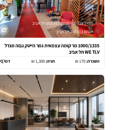
מגדל WE TLV מנחם בגין צפון תל אביב
מנחם בגין 150 תל אביב
1000/1335 מר קומה עצמאית גמר הייטק גבוה מגדל
WE TLV תל אביב
השכרה:
170 ₪
חניה:
1,300 ₪
דמי ני