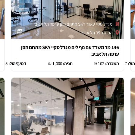
מגדל סקיי טאוור SKY מתחם חסן ערפה תל אביב
המסגר 35 תל אביב
146 מר משרד עם נוף לים מגדל סקיי SKY מתחם חסן
ערפה תל אביב
הול:
17 ₪
השכרה:
102 ₪
חניה:
1,000 ₪
דמי ניהול:
15 ₪