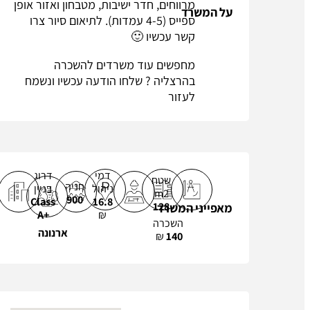
מרווחים, חדר ישיבות, מטבחון ואזור אופן
על המשרד
ספייס (4-5 עמדות). לתיאום סיור צרו
קשר עכשיו 🙂
מחפשים עוד משרדים להשכרה
בהרצליה ? שלחו הודעה עכשיו ונשמח
לעזור
למידע נוסף על הארנונה
לחץ כאן לצפייה בצו הארנונה‎
טיפ
אם אתם בית תוכנה ייתכן וישנה הנחה..
דמי
דרוג
שטח
חניה
מסתבכים?
דברו איתנו
ניהול
בניין
m2
900
Class
16.8
128
מאפייני המשרד
A+
₪
השכרה
ארנונה
₪
140