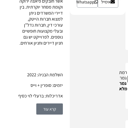
אשר חובקים פיאצה ירוקה
אימייל
Whatsapp
וקומת מסחר יוקרתית. בין
דיירי המשרדים ניתן
למצוא חברות הייטק,
עורכי דין, חברות נדל"ן
ובעלי מקצועות חופשיים
נוספים. לפרוייקט יש גם
חניון דיירים וחניון אורחים.
רמת
השלמת הבניה: 2022
גמר
גמר
יזמים: סופרין + וייס
מלא
אדריכלות: ברעלי לוי כסיף
קרא עוד