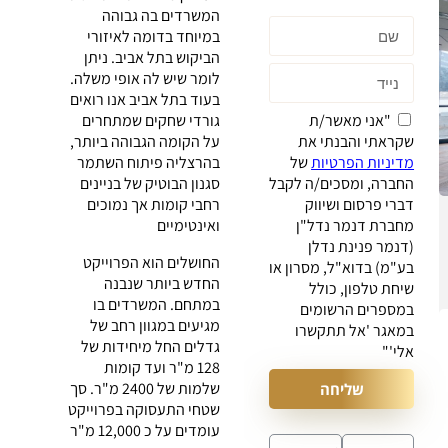
המשרדים בה גבוהה
במיוחד בדומה לאיזורי
הביקוש בתל אביב. ניתן
לומר שיש לה אופי משלה.
בעוד בתל אביב אנו רואים
"אני מאשר/ת
גורדי שחקים שמתחרים
שקראתי והבנתי את
על הקומה הגבוהה ביותר,
מדיניות הפרטיות
של
בהרצליה פיתוח השתמר
החברה, ומסכים/ה לקבל
סגנון הבוטיק של בניינים
דברי פרסום ושיווק
רחבי קומות אך נמוכים
מחברת דנמר נדל"ן
ואינטימיים
(דנמר פנינת נדלן
החושלים הוא הפרוייקט
בע"מ) בדוא"ל, מסרון או
החדש ביותר שנבנה
שיחת טלפון, כולל
במתחם. המשרדים בו
במספרים הרשומים
מגיעים במגוון רחב של
במאגר 'אל תתקשרו
גדלים החל מיחידות של
אלי'"
128 מ"ר ועד קומות
שלמות של 2400 מ"ר. סך
שליחה
שטחי התעסוקה בפרוייקט
עומדים על כ 12,000 מ"ר