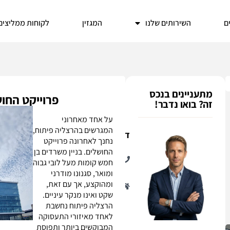
ים
השירותים שלנו
המגזין
לקוחות ממליצים
ם
מתעניינים בנכס
פרוייקט החושלים 5-7
זה? בואו נדבר!
על אחד מאחרוני
המגרשים בהרצליה פיתוח,
דן
נחנך לאחרונה פרוייקט
053-
החושלים. בניין משרדים בן
827-
חמש קומות מעל לובי גבוה
9688
ומואר, סגנונו מודרני
הנכסים
ומהוקצע, אך עם זאת,
שלי:
0
שקט ואינו מנקר עיניים.
הרצליה פיתוח נחשבת
לאחד מאיזורי התעסוקה
המבוקשים ביותר ותפוסת