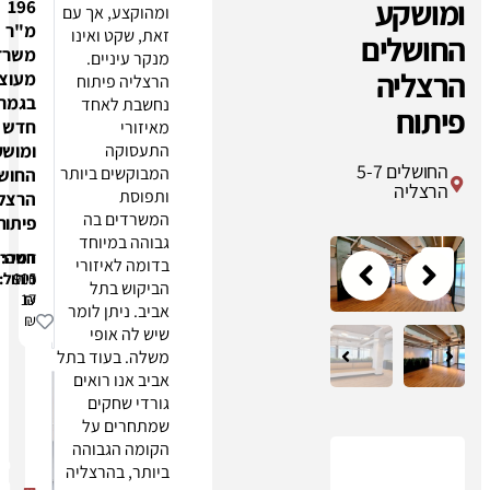
196
ומהוקצע, אך עם
מ"ר
זאת, שקט ואינו
משרד
מנקר עיניים.
מעוצב
הרצליה פיתוח
בגמר
נחשבת לאחד
"אני
חדש
מאיזורי
מאשר/ת
התעסוקה
ומושקע
שקראתי
ים 5-7
המבוקשים ביותר
החושלים
והבנתי את
ותפוסת
הרצליה
מדיניות
המשרדים בה
פיתוח
הפרטיות
גבוהה במיוחד
של החברה,
דמי
חניה:
השכרה:
בדומה לאיזורי
ומסכים/ה
115
900
ניהול:
הביקוש בתל
לקבל דברי
17
₪
₪
אביב. ניתן לומר
פרסום
₪
שיש לה אופי
ושיווק
משלה. בעוד בתל
מחברת
אביב אנו רואים
דנמר נדל"ן
גורדי שחקים
(דנמר
שמתחרים על
פנינת נדלן
הקומה הגבוהה
בע"מ)
פרוייקט
ביותר, בהרצליה
בדוא"ל,
החושלים