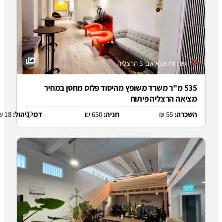
 אבן 5 הרצליה
"ר משרד משופץ מהיסוד פלוס מחסן במחיר
צליה פיתוח
5
חניה:
650 ₪
דמי ניהול:
18 ₪