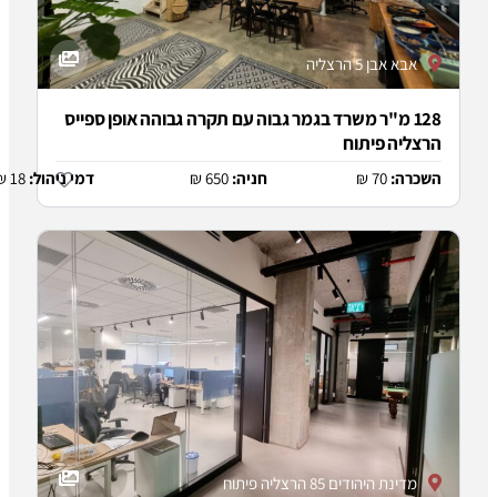
צליה
"ר משרד בגמר גבוה עם תקרה גבוהה אופן ספייס
יתוח
7
חניה:
650 ₪
דמי ניהול:
18 ₪
 85 הרצליה פיתוח