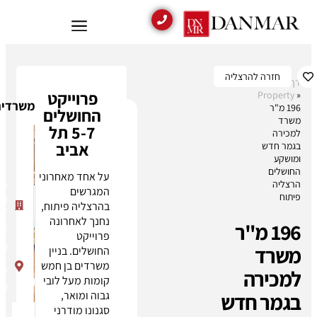
ליה
פרוייקט
משרדים נוספים בבניין
החושלים
מתעניינים
5-7 תל
בנכס זה?
אביב
בואו
נדבר!
על אחד מאחרוני
פרוייקט
המגרשים
החושלים
דן
בהרצליה פיתוח,
5-7 תל
נחנך לאחרונה
053-
ר
אביב
פרוייקט
827-
החושלים
החושלים. בניין
9688
5-
משרדים בן חמש
הנכסים
7
קומות מעל לובי
שלי:
0
הרצליה
ש
גבוה ומואר,
סגנונו מודרני