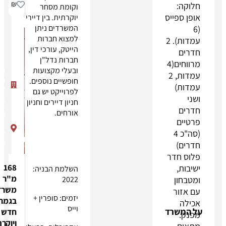
₪
וקומת מסחר
ס
יוקרתית. בין דיירי
המשרדים ניתן
למצוא חברות
עמדות). 2
הייטק, עורכי דין,
חברות נדל"ן
מרווחים(4
ובעלי מקצועות
פרוייקט
ות, 2
החושלים
חופשיים נוספים.
5-7 תל
לפרוייקט יש גם
אביב
חניון דיירים וחניון
אורחים.
החושלים
5-
7
הרצליה
ר
168
השלמת הבניה:
מ"ר
2022
משרד
יזמים: סופרין +
בגמר
וייס
ד
חדש
ויוקרתי