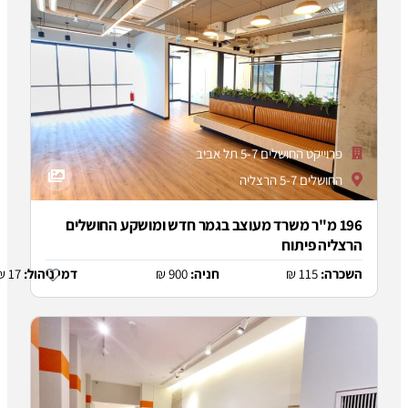
שלים 5-7 תל אביב
רצליה
"ר משרד מעוצב בגמר חדש ומושקע החושלים
יתוח
11
חניה:
900 ₪
דמי ניהול:
17 ₪