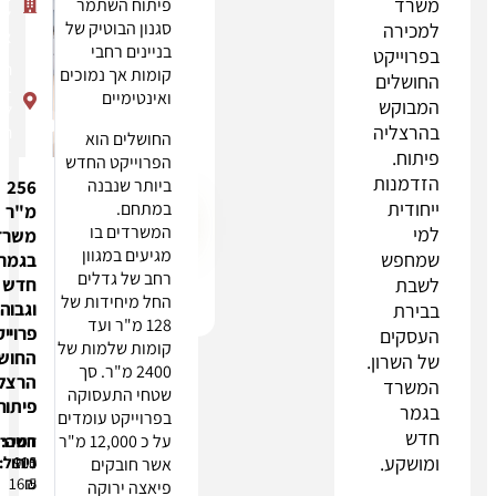
פיתוח השתמר
מסרון או
5-7 תל
סגנון הבוטיק של
שיחת
אביב
בניינים רחבי
טלפון, כולל
החושלים
קומות אך נמוכים
במספרים
5-
ואינטימיים
הרשומים
7
במאגר 'אל
הרצליה
החושלים הוא
תתקשרו
הפרוייקט החדש
אלי'"
ביותר שנבנה
256
במתחם.
מ"ר
שליחה
המשרדים בו
משרד
מגיעים במגוון
בגמר
רחב של גדלים
חדש
חייגו
אימייל
Whatsapp
החל מיחידות של
וגבוה
128 מ"ר ועד
פרוייקט
קומות שלמות של
החושלים
.
2400 מ"ר. סך
הרצליה
שטחי התעסוקה
פיתוח
בפרוייקט עומדים
על כ 12,000 מ"ר
דמי
חניה:
השכרה:
115
900
ניהול:
אשר חובקים
16.5
₪
₪
פיאצה ירוקה