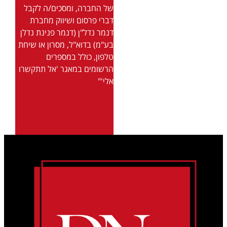
של החברה, ומסכים/ה לקבל
דברי פרסום ושיווק מחברת
דנמר נדל"ן (דנמר פנינת נדלן
בע"מ) בדוא"ל, מסרון או שיחת
טלפון, כולל במספרים
הרשומים במאגר 'אל תתקשרו
אלי'"
שליחה