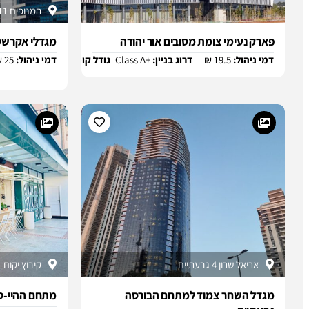
המנופים 11 הרצליה פיתוח
פארק נעימי צומת מסובים אור יהודה
מגדלי אקרשטי
דמי ניהול:
19.5 ₪
דרוג בניין:
Class A+
גודל קומה:
2500 m2
דמי ניהול:
25 ₪
אריאל שרון 4 גבעתיים
קיבוץ יקום
מגדל השחר צמוד למתחם הבורסה
מתחם ההיי-טק GreenWorks קיבוץ