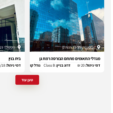
זבוטינסקי 33-35 רמת גן
רוטשילד 19 תל אביב
מגדלי התאומים מתחם הבורסה רמת גן
בית בנין
דמי ניהול:
20 ₪
דרוג בניין:
Class B
גודל קומה:
1000 m2
דמי ניהול:
6/18 ₪
נכסים א
טען עוד