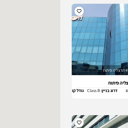
ליה פיתוח
דרוג בניין:
Class B
גודל קומה:
1323 m2
נכסים אקטואלים:
2
קטואלים:
2