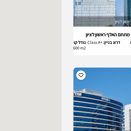
ליד הרכבת
הקלה
מטבחון
מכון כושר
דרוג בניין:
Class A+
גודל קומה:
2100-
מעלית
2600 m2
קטואלים:
1
מרוהט
מרפסת
פרטית
נוף לים
עמדת
קבלה
שומר בלובי
שירותים