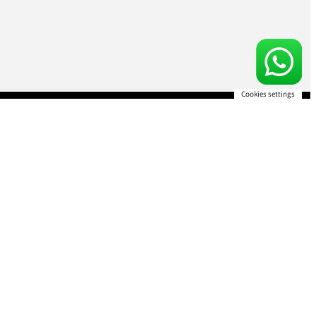
Cookies settings
קישורים 
לפי ערים
משרדים ל
משרדים ל
פיתוח
משרדים ל
רמת גן
משרדים לה
BBC
משרדים לה
053-827-9688
office@dnmr.co.il