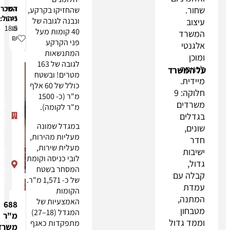
דמי
השכרה:
שהחזיקו בקרקע,
145
ניהול:
ונבנה לגובה של
18.5
₪
40 קומות מעל
₪
פני הקרקע
המתנשאות
לגובה של 163
ד
מטרים! ובשטח
כולל של 60 אלף
9
מ"ר (כ- 1500
מגדל
ספיר
מ"ר לקומה).
מתחם
הבורסה
במגדל שמונה
רמת גן
מעליות מהירות,
מעלית שירות,
תובל
לובי כניסה וקומת
40
המסחר בשטח
רמת
גן
של כ- 1,571 מ"ר.
הקומות
האמצעיות של
688
המגדל (18–27)
מ"ר
ל
מתפקדות כאגף
משרד