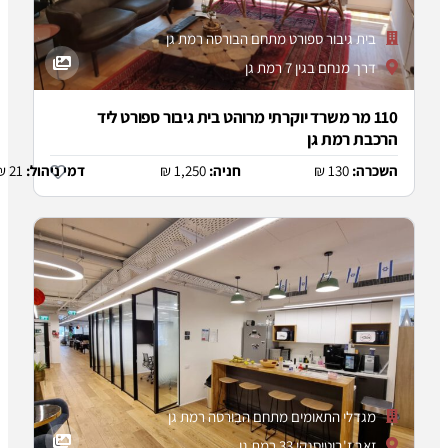
בור ספורט מתחם הבורסה רמת גן
גין 7 רמת גן
 משרד יוקרתי מרוהט בית גיבור ספורט ליד
ת גן
130
חניה:
1,250 ₪
דמי ניהול:
21 ₪
התאומים מתחם הבורסה רמת גן
נקי 33 רמת גן