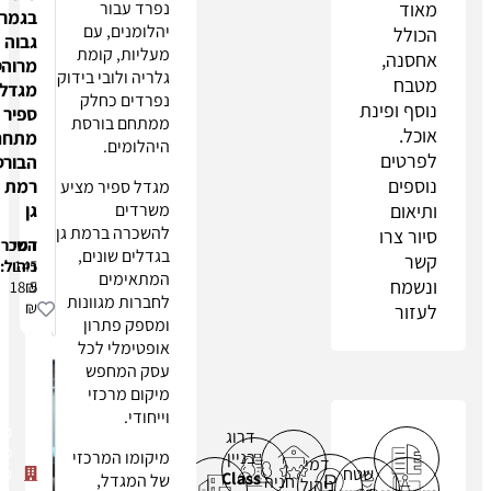
נפרד עבור
בגמר
יהלומנים, עם
גבוה
מעליות, קומת
מרוהט
גלריה ולובי בידוק
מגדל
נפרדים כחלק
ת
ספיר
ממתחם בורסת
מתחם
היהלומים.
הבורסה
רמת
מגדל ספיר מציע
משרדים
גן
להשכרה ברמת גן
דמי
השכרה:
בגדלים שונים,
145
ניהול:
המתאימים
18.5
₪
לחברות מגוונות
₪
ומספק פתרון
אופטימלי לכל
עסק המחפש
מיקום מרכזי
וייחודי.
.
מגדל
דרוג
ספיר
בניין
מיקומו המרכזי
דמי
רמת
מתחם
שטח
Class
של המגדל,
חניה
ניהול
גמר