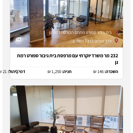
בור ספורט מתחם הבורסה רמת גן
גין 7 רמת גן
ר משרד יוקרתי עם מרפסת בית גיבור ספורט רמת
146
חניה:
1,250 ₪
דמי ניהול:
21 ₪