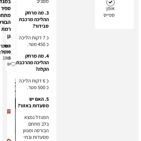
מסביב
במגדל
ספיר
3. מה מרחק
ס
מתחם
ההליכה מרכבת
הבורסה
סבידור?
רמת
גן
כ 7 דקות הליכה
כ 450 מטר.
דמי
השכרה:
130
ניהול:
4. מה מרחק
18.5
₪
ההליכה מהרכבת
₪
הקלה?
כ 6 דקות הליכה
כ 500 מטר.
5. האם יש
מגדל
מסעדות באזור?
ספיר
מתחם
המגדל נמצא
הבורסה
רמת גן
בלב מתחם
הבורסה ומגוון
תובל
מסעדות ובתי
40