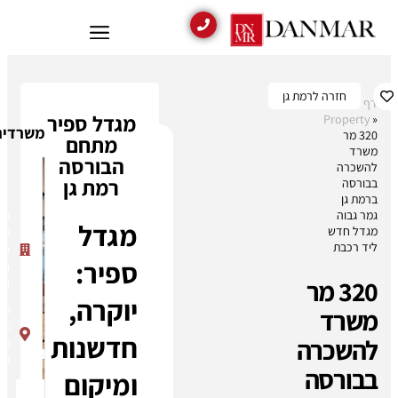
ת גן
מגדל ספיר
משרדים נוספים בבניין
מתחם
מתעניינים
הבורסה
בנכס זה?
רמת גן
בואו
נדבר!
מגדל
מגדל
ספיר
מתחם
דן
ספיר:
הבורסה
053-
רמת גן
827-
יוקרה,
תובל
9688
40
הנכסים
חדשנות
רמת
שלי:
0
גן
ומיקום