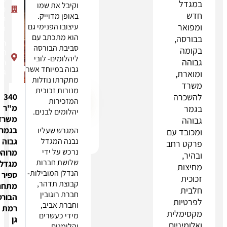
מסרון או
וקיבל את שמו
מתחם
שיחת
באופן מדוייק.
הבורסה
טלפון, כולל
עיצובו הפנימי גם
רמת גן
במספרים
הוא מתכתב עם
תובל
הרשומים
סביבת הבורסה
40
במאגר 'אל
ליהלומים- לובי
רמת
תתקשרו
גבוה במיוחד אשר
גן
אלי'"
מתקרתו נוזלות
מנורות זכוכית
340
שליחה
המזכירות
מ"ר
יהלומים לבנים.
משרד
בגמר
המגרש שעליו
ם
חייגו
אימייל
Whatsapp
נבנה המגדל
גבוה
ב
נרכש על ידי
מרוהט
שלושת חברות
מגדל
הנדלן המובילות-
ספיר
קבוצת תדהר,
מתחם
חברת רוגובין
הבורסה
וחברת אביב,
רמת
ת
מידי כעשרים
גן
ם
יהלומנים