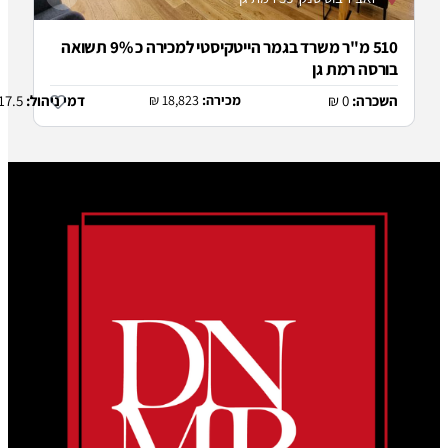
510 מ"ר משרד בגמר הייטקיסטי למכירה כ 9% תשואה
ת גן
מכירה:
18,823 ₪
דמי ניהול:
17.5 ₪