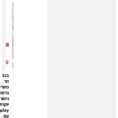
מגדל
ספיר
מתחם
הבורסה
רמת גן
תובל
321
מר
משרד
ברמת
גימור
יוקרתית
plug&play
עם