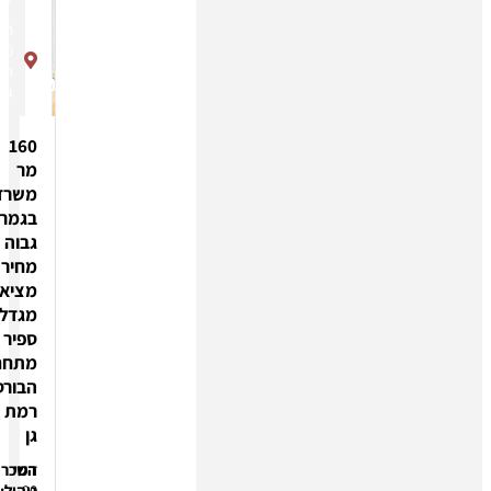
תובל
40
רמת
גן
160
מר
משרד
בגמר
גבוה
מחיר
מציאה
מגדל
ספיר
מתחם
הבורסה
רמת
גן
דמי
השכרה:
90
ניהול: