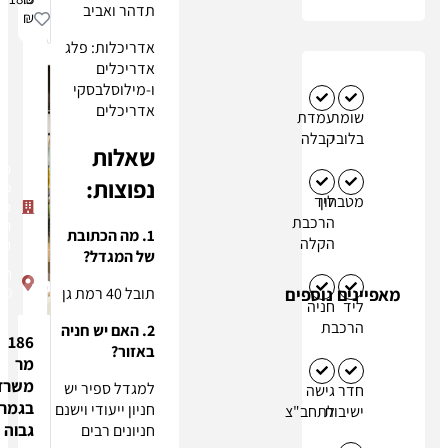
תדהר ואביב
₪
אדריכלות: פלג
אדריכלים
ו-מילוסלבסקי
אדריכלים
ר
עמדת
י
קבלה
שאלות
מגדל
נפוצות:
ספיר
ון
ליד
מתחם
הרכבת
הבורסה
1. מה הכתובת
הקלה
רמת גן
של המגדל?
תובל
תובל 40 רמת גן
40
 נוספים
חניה
בת
2. האם יש חניה
186
באזור?
מר
משרד
למגדל ספיר יש
גישה
בגמר
חניון ייעודי וישנם
ות
לתחב"צ
גבוה
חניונים רבים