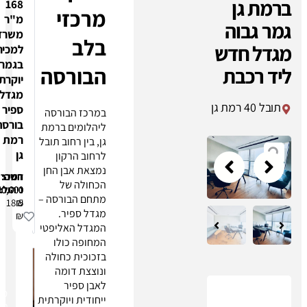
168
מרכזי
מ"ר
ה
משרד
בלב
ש
למכירה
בגמר
"אני
הבורסה
ת
יוקרתי
מאשר/ת
מגדל
שקראתי
ספיר
והבנתי את
במרכז הבורסה
בורסה
מדיניות
ליהלומים ברמת
רמת
הפרטיות
גן, בין רחוב תובל
של החברה,
גן
לרחוב הרקון
ומסכים/ה
נמצאת אבן החן
דמי
חניה:
השכרה:
לקבל דברי
הכחולה של
ניהול:
20,000
350,000
פרסום
מתחם הבורסה –
18.5
₪
₪
ושיווק
מגדל ספיר.
₪
מחברת
המגדל האליפטי
דנמר נדל"ן
המחופה כולו
(דנמר
בזכוכית כחולה
פנינת נדלן
ונוצצת דומה
בע"מ)
לאבן ספיר
מגדל
בדוא"ל,
ייחודית ויוקרתית
ספיר