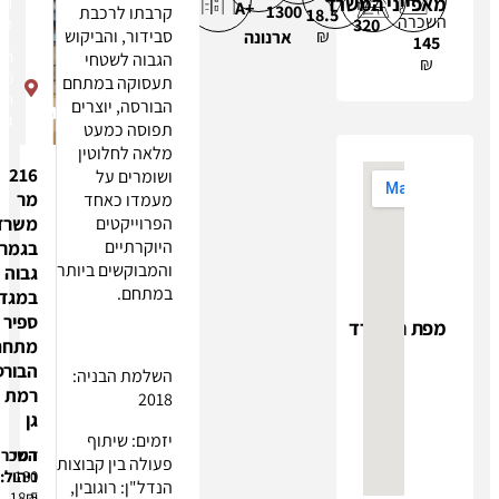
המשרד
הבורסה
m2
A+
1300
קרבתו לרכבת
18.5
גמר
רמת גן
320
₪
מלא
סבידור, והביקוש
ארנונה
תובל
הגבוה לשטחי
40
תעסוקה במתחם
רמת
הבורסה, יוצרים
גן
תפוסה כמעט
מלאה לחלוטין
216
ושומרים על
מר
מעמדו כאחד
הפרוייקטים
משרד
היוקרתיים
בגמר
והמבוקשים ביותר
גבוה
במתחם.
במגדל
ספיר
רד
מתחם
הבורסה
השלמת הבניה:
רמת
2018
גן
יזמים: שיתוף
דמי
השכרה:
פעולה בין קבוצות
130
ניהול:
הנדל"ן: רוגובין,
18.5
₪