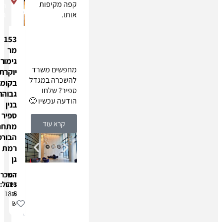
קפה מקיפות
רמת
אותו.
גן
153
מר
גימור
מחפשים משרד
יוקרתי
להשכרה במגדל
בקומה
ספיר? שלחו
גבוהה
הודעה עכשיו 🙂
בנין
ספיר
קרא עוד
מתחם
הבורסה
רמת
גן
דמי
השכרה:
118
ניהול:
18.5
₪
₪