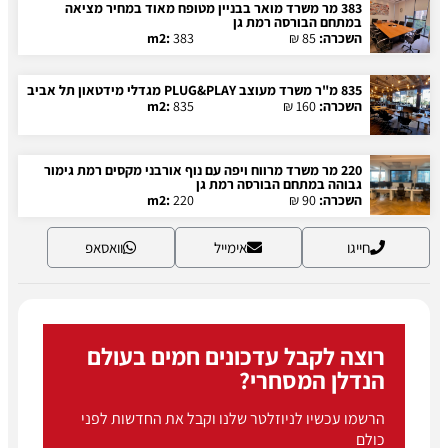
383 מר משרד מואר בבניין מטופח מאוד במחיר מציאה
במתחם הבורסה רמת גן
השכרה:
85 ₪
383
m2:
835 מ"ר משרד מעוצב PLUG&PLAY מגדלי מידטאון תל אביב
השכרה:
160 ₪
835
m2:
220 מר משרד מרווח ויפה עם נוף אורבני מקסים רמת גימור
גבוהה במתחם הבורסה רמת גן
השכרה:
90 ₪
220
m2:
חייגו
אימייל
וואסאפ
רוצה לקבל עדכונים חמים בעולם
הנדלן המסחרי?
הרשמו עכשיו לניוזלטר שלנו וקבל את החדשות לפני
כולם