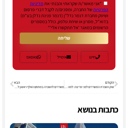
"אני מאשר/ת שקראתי והבנתי את
מדיניות
הפרטיות
של החברה, ומסכים/ה לקבל דברי פרסום
ושיווק מחברת דנמר נדל"ן (דנמר פנינת נדלן בע"מ)
בדוא"ל, מסרון או שיחת טלפון, כולל במספרים
הרשומים במאגר 'אל תתקשרו אלי'"
שליחה
חייגו
אימייל
וואסאפ
הקודם
הבא
שוק השכרת המשרדים לפני פריצה: למה 2026 עשויה לשחזר את קפיצת המחירים שלאחר הקורונה
משרדים להשכרה במתחם האלף ראשון לציון
כתבות בנושא