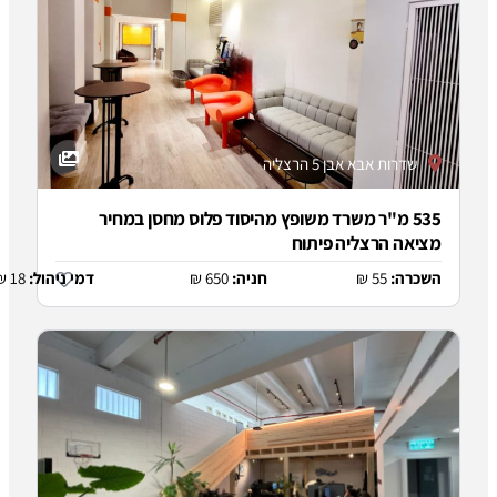
וד פלוס מחסן במחיר
:
650 ₪
דמי ניהול:
18 ₪