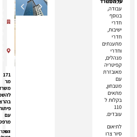
עזריאלי
ביזנס
פארק
הרצליה
פיתוח
משכית
2
הרצליה
פיתוח
171
מר
משרד
להשכרה
בהרצליה
פיתוח
עם
מרפסת!
דמי
השכרה: