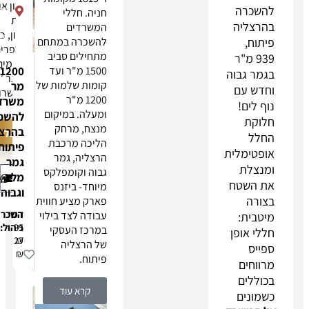
מסרון או
85
חניה. חללי
שיחת
הרצליה
המשרדים
טלפון, כולל
פיתוח
להשכרה במתחם
במספרים
מתחילים סביב
הרשומים
1500 מ"ר ועד
1200
במאגר 'אל
קומות שלמות של
מר
תתקשרו
1200 מ"ר
משרד
אלי'"
ומעלה. במיקום
להשכרה
מנצח, מרחק
בהרצליה
שליחה
הליכה מרכבת
פיתוח
הרצליה, גמר
גמר
גבוה וקומפלקס
מלא
חייגו
אימייל
Whatsapp
מיוחד- ביזנס
וגבוה
פארק מציע חווית
דמי
השכרה:
עבודה לצד בילוי
95
ניהול:
במרכז העסקי
27
₪
של הרצליה
₪
פיתוח.
קרא עוד