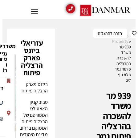
עזריאלי
משרדים נוספים בבניין
ביזנס
מתעניינים
פארק
בנכס זה?
הרצליה
בואו
עזריאלי
נדבר!
פיתוח
ביזנס
פארק
ביזנס פארק
הרצליה
דן
הרצליה פיתוח
פיתוח
053-
מדינת
סביב קניון
827-
היהודים
האאוטלט
9688
85
המפורסם של
הנכסים
הרצליה
הרצליה פיתוח
שלי:
0
פיתוח
הממוקם ברחוב
מדינת היהודים