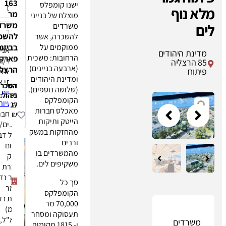
163
ישנו קומפלס
מר
מוצלח של בנייני
משרד
משרדים
להשכרה
להשכרה, אשר
ממוקמים על
בביזנס
"אני
הרחובות: משכית
פארק
מאשר/ת
(ארבעה בניינים)
הרצליה
שקראתי
ומדינת היהודים
והבנתי את
דמי
השכרה:
(שלושה נוספים).
מדיניות
85
ניהול:
הקומפלקס
הפרטיות
27
₪
מאכלס חברות
של החברה,
₪
הייטק ותיקות
ומסכים/ה
מהחזקות במשק
לקבל דברי
ורבים
פרסום
מהמשרדים בו
ושיווק
עזריאלי
משקיפים לים.
מחברת
ביזנס
דנמר נדל"ן
פארק
סך כל
(דנמר
הרצליה
הקומפלקס
פנינת נדלן
פיתוח
70,000 מר
בע"מ)
תעסוקה ומסחר
מדינת
בדוא"ל,
ו- 1815 מקומות
היהודים