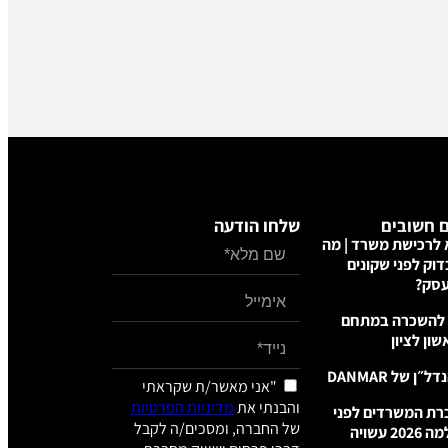
 חשובים
שלחו הודעה
לרכישת משרד | מה
וק לפני שקונים
סק?
להשכרה במתחם
ון לציון
ן של DANMAR
"אני מאשר/ת שקראתי
והבנתי את
מדיניות הפרטיות
רת המשרדים לפני
של החברה, ומסכים/ה לקבל
פריצה: למה 2026 עשויה