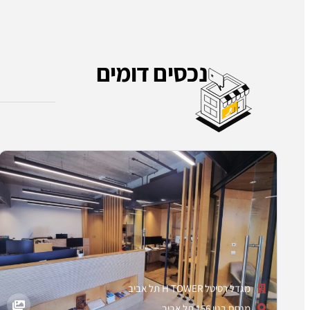
נכסים דומים
מגדל רסיטל H TOWER תל אביב
מנחם בגין 156 תל אביב