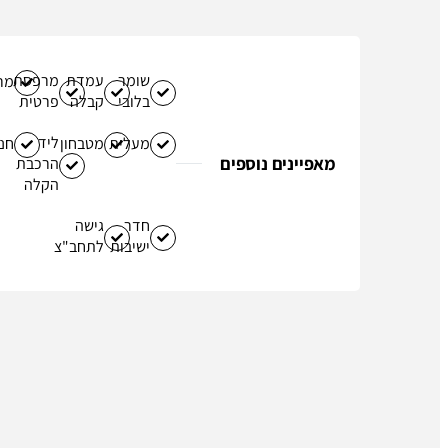
שומר
עמדת
מרפסת
מר
בלובי
קבלה
פרטית
ליד
מעלית
מטבחון
חני
מאפיינים נוספים
הרכבת
הקלה
חדר
גישה
ישיבות
לתחב"צ