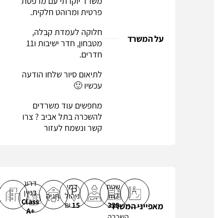
משרד יוקרתי עם מרפסת
פרטית ומרוהט חלקית.
חלוקה לעמדת קבלה,
על המשרד
מטבחון, חדר ישיבות ו11
חדרים.
לתיאום סיור שלחו הודעה
עכשיו 🙂
מחפשים עוד
משרדים
להשכרה בתל אביב
? צרו
קשר ונשמח לעזור
למידע נוסף על הארנונה
לחץ כאן לצפייה בצו הארנונה‎
טיפ
אם אתם בית תוכנה ייתכן וישנה הנחה..
דרוג
שטח
דמי
מסתבכים?
דברו איתנו
בניין
m2
ניהול
חניה
Class
₪
15
330
מאפייני המשרד
A+
השכרה