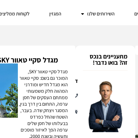
ים
השירותים שלנו
המגזין
לקוחות ממליצים
מתעניינים בנכס
מגדל סקיי טאוור SKY מתחם חסן ערפה תל אביב
זה? בואו נדבר!
מגדל סקיי טאוור SKY,
המוכר גם בשם: סקיי טאוור
דן
הוא מגדל חדיש ומודרני
053-
המהווה חלק משמעותי
827-
ממתחם העסקים של חסן
9688
ערפה, התחום בין דרך בגין,
הנכסים
המסגר ויצחק שדה. בעבר,
שלי:
0
השטח שהחל כפרדס
בבעלותו של חסן שלים
ערפה הפך לאיזור מוסכים
ותעשיה ובשנת 2000,